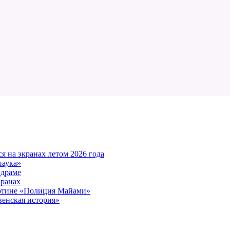
 на экранах летом 2026 года
паука»
 драме
кранах
артине «Полиция Майами»
енская история»