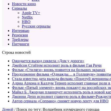
Новости кино
Сериалы
Apple TV+
Netflix
HBO
Русские сериалы
Интервью
Рецензии
Трейлеры
Питчинги
Строка новостей
Ожидается выход сиквела «Дом у дороги»
Джейсон Стэйтем исполнит роль в фильме Гая Ричи
Фильм «Стиляги» вновь появится на больших экранах
Продолжение фильма «Однажды… в Голливуде» появиться
Стала известна дата выхода фильма «Поцелуй женщины-
Адриа Архона и Каллум Тернер исполнят главные роли в
Фильм «Пятый элемент» вновь покажут на российских э
Майкл Б. Джордан планирует исполнить роль в новой к
Джонни Депп исполнит главную роль в фильме«Рождеств
Автор сериала «Сопрано» снимет новую ленту для HBO
Домой
/
Поиск по тегу: Волшебник изумрудного городаа