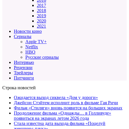
2016
2017
2018
2019
2020
2021
Новости кино
Сериалы
Apple TV+
Netflix
HBO
Русские сериалы
Интервью
Рецензии
Трейлеры
Питчинги
Строка новостей
Ожидается выход сиквела «Дом у дороги»
Джейсон Стэйтем исполнит роль в фильме Гая Ричи
Фильм «Стиляги» вновь появится на больших экранах
Продолжение фильма «Однажды… в Голливуде»
появиться на экранах летом 2026 года
Стала известна дата выхода фильма «Поцелуй
женщины-паука»