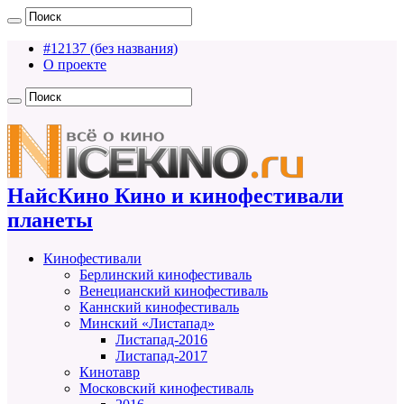
#12137 (без названия)
О проекте
НайсКино Кино и кинофестивали
планеты
Кинофестивали
Берлинский кинофестиваль
Венецианский кинофестиваль
Каннский кинофестиваль
Минский «Листапад»
Листапад-2016
Листапад-2017
Кинотавр
Московский кинофестиваль