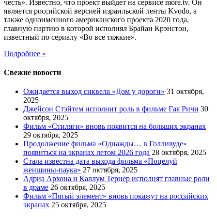
честь». Известно, что проект выйдет на сервисе more.tv. Он
является российской версией израильской ленты Kvodo, а
также одноименного американского проекта 2020 года,
главную партию в которой исполнял Брайан Крэнстон,
известный по сериалу «Во все тяжкие».
Подробнее »
Свежие новости
Ожидается выход сиквела «Дом у дороги»
31 октября,
2025
Джейсон Стэйтем исполнит роль в фильме Гая Ричи
30
октября, 2025
Фильм «Стиляги» вновь появится на больших экранах
29 октября, 2025
Продолжение фильма «Однажды… в Голливуде»
появиться на экранах летом 2026 года
28 октября, 2025
Стала известна дата выхода фильма «Поцелуй
женщины-паука»
27 октября, 2025
Адриа Архона и Каллум Тернер исполнят главные роли
в драме
26 октября, 2025
Фильм «Пятый элемент» вновь покажут на российских
экранах
25 октября, 2025