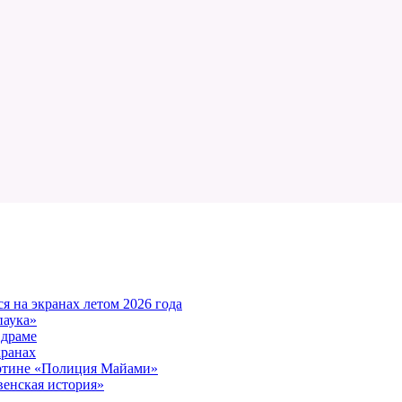
 на экранах летом 2026 года
паука»
 драме
кранах
артине «Полиция Майами»
енская история»