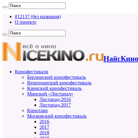
#12137 (без названия)
О проекте
НайсКино
Кинофестивали
Берлинский кинофестиваль
Венецианский кинофестиваль
Каннский кинофестиваль
Минский «Листапад»
Листапад-2016
Листапад-2017
Кинотавр
Московский кинофестиваль
2016
2017
2018