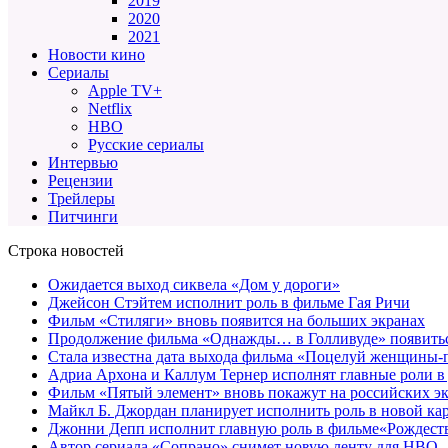
2019
2020
2021
Новости кино
Сериалы
Apple TV+
Netflix
HBO
Русские сериалы
Интервью
Рецензии
Трейлеры
Питчинги
Строка новостей
Ожидается выход сиквела «Дом у дороги»
Джейсон Стэйтем исполнит роль в фильме Гая Ричи
Фильм «Стиляги» вновь появится на больших экранах
Продолжение фильма «Однажды… в Голливуде» появиться
Стала известна дата выхода фильма «Поцелуй женщины-
Адриа Архона и Каллум Тернер исполнят главные роли в
Фильм «Пятый элемент» вновь покажут на российских э
Майкл Б. Джордан планирует исполнить роль в новой к
Джонни Депп исполнит главную роль в фильме«Рождеств
Автор сериала «Сопрано» снимет новую ленту для HBO