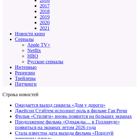
2016
2017
2018
2019
2020
2021
Новости кино
Сериалы
Apple TV+
Netflix
HBO
Русские сериалы
Интервью
Рецензии
Трейлеры
Питчинги
Строка новостей
Ожидается выход сиквела «Дом у дороги»
Джейсон Стэйтем исполнит роль в фильме Гая Ричи
Фильм «Стиляги» вновь появится на больших экранах
Продолжение фильма «Однажды… в Голливуде»
появиться на экранах летом 2026 года
Стала известна дата выхода фильма «Поцелуй
женщины-паука»