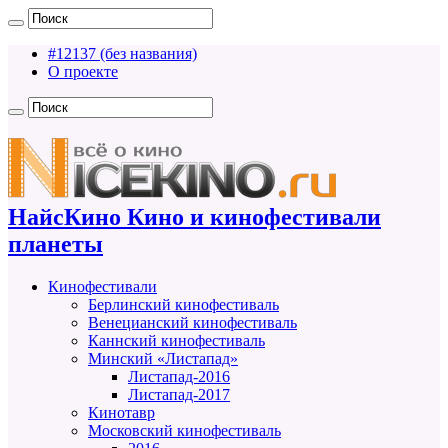
#12137 (без названия)
О проекте
НайсКино Кино и кинофестивали
планеты
Кинофестивали
Берлинский кинофестиваль
Венецианский кинофестиваль
Каннский кинофестиваль
Минский «Листапад»
Листапад-2016
Листапад-2017
Кинотавр
Московский кинофестиваль