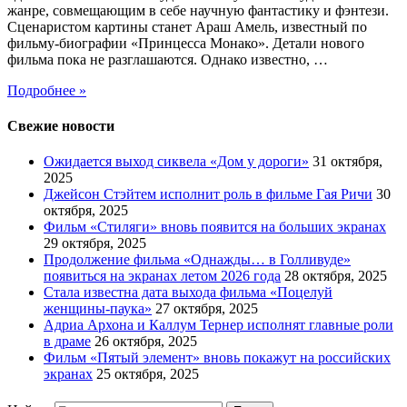
жанре, совмещающим в себе научную фантастику и фэнтези.
Сценаристом картины станет Араш Амель, известный по
фильму-биографии «Принцесса Монако». Детали нового
фильма пока не разглашаются. Однако известно, …
Подробнее »
Свежие новости
Ожидается выход сиквела «Дом у дороги»
31 октября,
2025
Джейсон Стэйтем исполнит роль в фильме Гая Ричи
30
октября, 2025
Фильм «Стиляги» вновь появится на больших экранах
29 октября, 2025
Продолжение фильма «Однажды… в Голливуде»
появиться на экранах летом 2026 года
28 октября, 2025
Стала известна дата выхода фильма «Поцелуй
женщины-паука»
27 октября, 2025
Адриа Архона и Каллум Тернер исполнят главные роли
в драме
26 октября, 2025
Фильм «Пятый элемент» вновь покажут на российских
экранах
25 октября, 2025