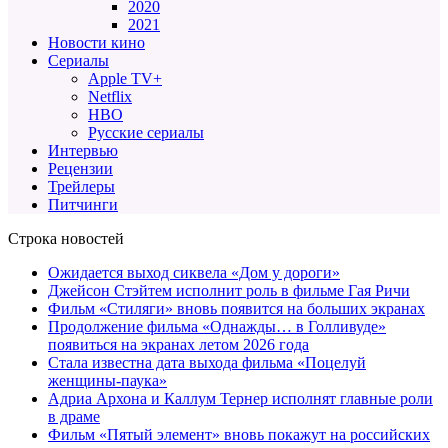
2020
2021
Новости кино
Сериалы
Apple TV+
Netflix
HBO
Русские сериалы
Интервью
Рецензии
Трейлеры
Питчинги
Строка новостей
Ожидается выход сиквела «Дом у дороги»
Джейсон Стэйтем исполнит роль в фильме Гая Ричи
Фильм «Стиляги» вновь появится на больших экранах
Продолжение фильма «Однажды… в Голливуде»
появиться на экранах летом 2026 года
Стала известна дата выхода фильма «Поцелуй
женщины-паука»
Адриа Архона и Каллум Тернер исполнят главные роли
в драме
Фильм «Пятый элемент» вновь покажут на российских