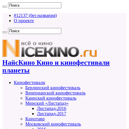
#12137 (без названия)
О проекте
НайсКино Кино и кинофестивали
планеты
Кинофестивали
Берлинский кинофестиваль
Венецианский кинофестиваль
Каннский кинофестиваль
Минский «Листапад»
Листапад-2016
Листапад-2017
Кинотавр
Московский кинофестиваль