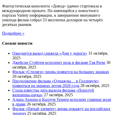
Фантастическая кинолента «Довод» удачно стартовала в
международном прокате. По имеющейся у новостного
портала Variety информации, к завершению минувшего
уикенда фильм собрал 53 миллиона долларов на четырёх
десятках рынков.
Подробнее »
Свежие новости
Ожидается выход сиквела «Дом у дороги»
31 октября,
2025
Джейсон Стэйтем исполнит роль в фильме Гая Ричи
30
октября, 2025
Фильм «Стиляги» вновь появится на больших экранах
29 октября, 2025
Продолжение фильма «Однажды… в Голливуде»
появиться на экранах летом 2026 года
28 октября, 2025
Стала известна дата выхода фильма «Поцелуй
женщины-паука»
27 октября, 2025
Адриа Архона и Каллум Тернер исполнят главные роли
в драме
26 октября, 2025
Фильм «Пятый элемент» вновь покажут на российских
экранах
25 октября, 2025