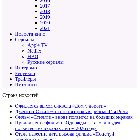
2016
2017
2018
2019
2020
2021
Новости кино
Сериалы
Apple TV+
Netflix
HBO
Русские сериалы
Интервью
Рецензии
Трейлеры
Питчинги
Строка новостей
Ожидается выход сиквела «Дом у дороги»
Джейсон Стэйтем исполнит роль в фильме Гая Ричи
Фильм «Стиляги» вновь появится на больших экранах
Продолжение фильма «Однажды… в Голливуде»
появиться на экранах летом 2026 года
Стала известна дата выхода фильма «Поцелуй
женщины-паука»