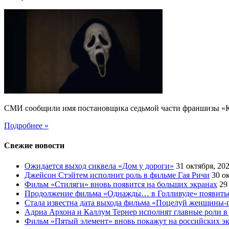
СМИ сообщили имя постановщика седьмой части франшизы «Кр
Подробнее »
Свежие новости
Ожидается выход сиквела «Дом у дороги»
31 октября, 20
Джейсон Стэйтем исполнит роль в фильме Гая Ричи
30 о
Фильм «Стиляги» вновь появится на больших экранах
29
Продолжение фильма «Однажды… в Голливуде» появиться
Стала известна дата выхода фильма «Поцелуй женщины-
Адриа Архона и Каллум Тернер исполнят главные роли в
Фильм «Пятый элемент» вновь покажут на российских э