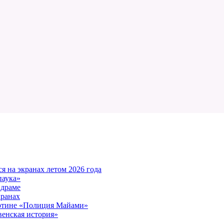
 на экранах летом 2026 года
паука»
 драме
кранах
артине «Полиция Майами»
енская история»