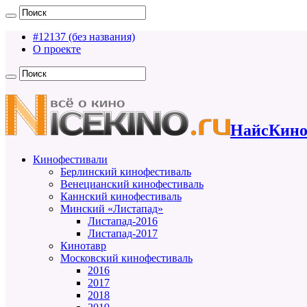
#12137 (без названия)
О проекте
НайсКино
Кинофестивали
Берлинский кинофестиваль
Венецианский кинофестиваль
Каннский кинофестиваль
Минский «Листапад»
Листапад-2016
Листапад-2017
Кинотавр
Московский кинофестиваль
2016
2017
2018