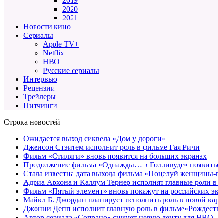
2019
2020
2021
Новости кино
Сериалы
Apple TV+
Netflix
HBO
Русские сериалы
Интервью
Рецензии
Трейлеры
Питчинги
Строка новостей
Ожидается выход сиквела «Дом у дороги»
Джейсон Стэйтем исполнит роль в фильме Гая Ричи
Фильм «Стиляги» вновь появится на больших экранах
Продолжение фильма «Однажды… в Голливуде» появиться
Стала известна дата выхода фильма «Поцелуй женщины-
Адриа Архона и Каллум Тернер исполнят главные роли в
Фильм «Пятый элемент» вновь покажут на российских э
Майкл Б. Джордан планирует исполнить роль в новой к
Джонни Депп исполнит главную роль в фильме«Рождеств
Автор сериала «Сопрано» снимет новую ленту для HBO