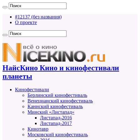
#12137 (без названия)
О проекте
НайсКино Кино и кинофестивали
планеты
Кинофестивали
Берлинский кинофестиваль
Венецианский кинофестиваль
Каннский кинофестиваль
Минский «Листапад»
Листапад-2016
Листапад-2017
Кинотавр
Московский кинофестиваль