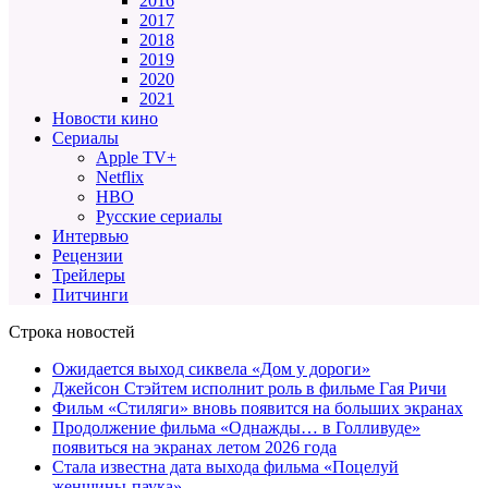
2016
2017
2018
2019
2020
2021
Новости кино
Сериалы
Apple TV+
Netflix
HBO
Русские сериалы
Интервью
Рецензии
Трейлеры
Питчинги
Строка новостей
Ожидается выход сиквела «Дом у дороги»
Джейсон Стэйтем исполнит роль в фильме Гая Ричи
Фильм «Стиляги» вновь появится на больших экранах
Продолжение фильма «Однажды… в Голливуде»
появиться на экранах летом 2026 года
Стала известна дата выхода фильма «Поцелуй
женщины-паука»