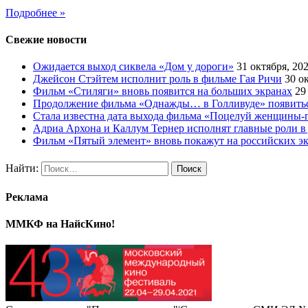
Подробнее »
Свежие новости
Ожидается выход сиквела «Дом у дороги»
31 октября, 20
Джейсон Стэйтем исполнит роль в фильме Гая Ричи
30 о
Фильм «Стиляги» вновь появится на больших экранах
29
Продолжение фильма «Однажды… в Голливуде» появиться
Стала известна дата выхода фильма «Поцелуй женщины-
Адриа Архона и Каллум Тернер исполнят главные роли в
Фильм «Пятый элемент» вновь покажут на российских э
Найти:
Реклама
ММКФ на НайсКино!