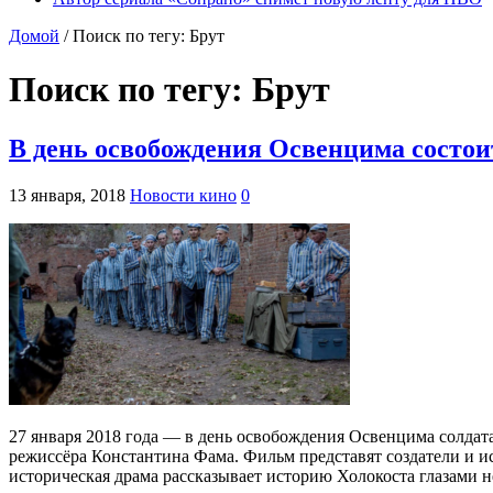
Домой
/
Поиск по тегу: Брут
Поиск по тегу:
Брут
В день освобождения Освенцима состо
13 января, 2018
Новости кино
0
27 января 2018 года — в день освобождения Освенцима солда
режиссёра Константина Фама. Фильм представят создатели и и
историческая драма рассказывает историю Холокоста глазами