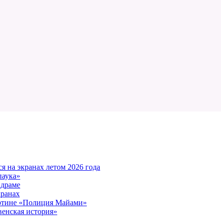
 на экранах летом 2026 года
паука»
 драме
кранах
артине «Полиция Майами»
енская история»