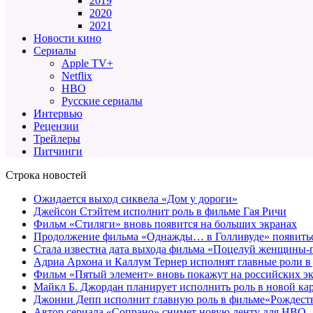
2019
2020
2021
Новости кино
Сериалы
Apple TV+
Netflix
HBO
Русские сериалы
Интервью
Рецензии
Трейлеры
Питчинги
Строка новостей
Ожидается выход сиквела «Дом у дороги»
Джейсон Стэйтем исполнит роль в фильме Гая Ричи
Фильм «Стиляги» вновь появится на больших экранах
Продолжение фильма «Однажды… в Голливуде» появиться
Стала известна дата выхода фильма «Поцелуй женщины-
Адриа Архона и Каллум Тернер исполнят главные роли в
Фильм «Пятый элемент» вновь покажут на российских э
Майкл Б. Джордан планирует исполнить роль в новой к
Джонни Депп исполнит главную роль в фильме«Рождеств
Автор сериала «Сопрано» снимет новую ленту для HBO