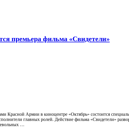
ится премьера фильма «Свидетели»
тами Красной Армии в киноцентре «Октябрь» состоится специа
сполнители главных ролей. Действие фильма «Свидетели» развор
 невольных …