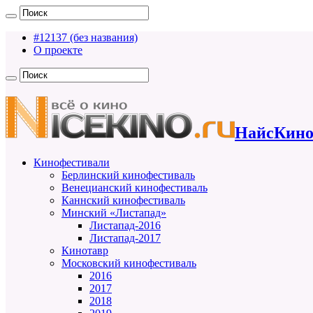
#12137 (без названия)
О проекте
НайсКино
Кинофестивали
Берлинский кинофестиваль
Венецианский кинофестиваль
Каннский кинофестиваль
Минский «Листапад»
Листапад-2016
Листапад-2017
Кинотавр
Московский кинофестиваль
2016
2017
2018