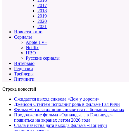
2016
2017
2018
2019
2020
2021
Новости кино
Сериалы
Apple TV+
Netflix
HBO
Русские сериалы
Интервью
Рецензии
Трейлеры
Питчинги
Строка новостей
Ожидается выход сиквела «Дом у дороги»
Джейсон Стэйтем исполнит роль в фильме Гая Ричи
Фильм «Стиляги» вновь появится на больших экранах
Продолжение фильма «Однажды… в Голливуде»
появиться на экранах летом 2026 года
Стала известна дата выхода фильма «Поцелуй
женщины-паука»