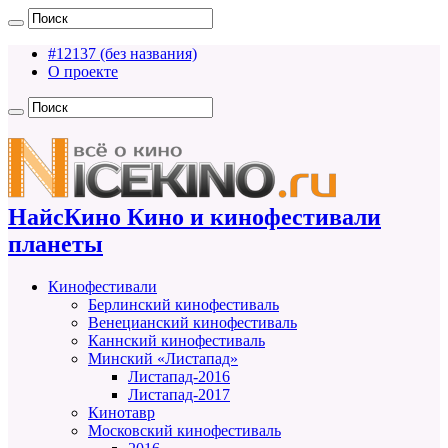
#12137 (без названия)
О проекте
НайсКино Кино и кинофестивали
планеты
Кинофестивали
Берлинский кинофестиваль
Венецианский кинофестиваль
Каннский кинофестиваль
Минский «Листапад»
Листапад-2016
Листапад-2017
Кинотавр
Московский кинофестиваль