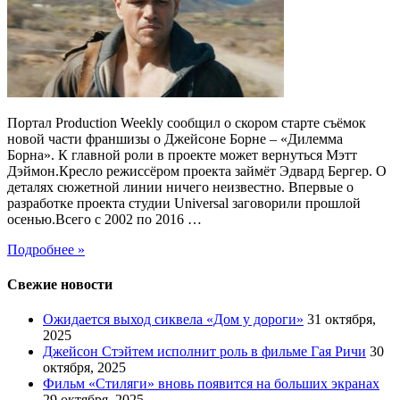
Портал Production Weekly сообщил о скором старте съёмок
новой части франшизы о Джейсоне Борне – «Дилемма
Борна». К главной роли в проекте может вернуться Мэтт
Дэймон.Кресло режиссёром проекта займёт Эдвард Бергер. О
деталях сюжетной линии ничего неизвестно. Впервые о
разработке проекта студии Universal заговорили прошлой
осенью.Всего с 2002 по 2016 …
Подробнее »
Свежие новости
Ожидается выход сиквела «Дом у дороги»
31 октября,
2025
Джейсон Стэйтем исполнит роль в фильме Гая Ричи
30
октября, 2025
Фильм «Стиляги» вновь появится на больших экранах
29 октября, 2025