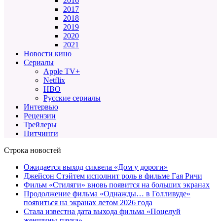
2016
2017
2018
2019
2020
2021
Новости кино
Сериалы
Apple TV+
Netflix
HBO
Русские сериалы
Интервью
Рецензии
Трейлеры
Питчинги
Строка новостей
Ожидается выход сиквела «Дом у дороги»
Джейсон Стэйтем исполнит роль в фильме Гая Ричи
Фильм «Стиляги» вновь появится на больших экранах
Продолжение фильма «Однажды… в Голливуде»
появиться на экранах летом 2026 года
Стала известна дата выхода фильма «Поцелуй
женщины-паука»