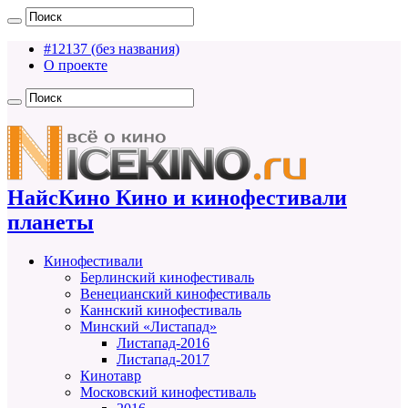
#12137 (без названия)
О проекте
НайсКино Кино и кинофестивали
планеты
Кинофестивали
Берлинский кинофестиваль
Венецианский кинофестиваль
Каннский кинофестиваль
Минский «Листапад»
Листапад-2016
Листапад-2017
Кинотавр
Московский кинофестиваль