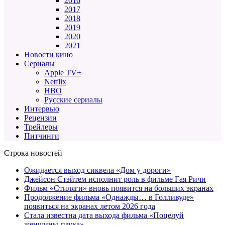
2016
2017
2018
2019
2020
2021
Новости кино
Сериалы
Apple TV+
Netflix
HBO
Русские сериалы
Интервью
Рецензии
Трейлеры
Питчинги
Строка новостей
Ожидается выход сиквела «Дом у дороги»
Джейсон Стэйтем исполнит роль в фильме Гая Ричи
Фильм «Стиляги» вновь появится на больших экранах
Продолжение фильма «Однажды… в Голливуде»
появиться на экранах летом 2026 года
Стала известна дата выхода фильма «Поцелуй
женщины-паука»