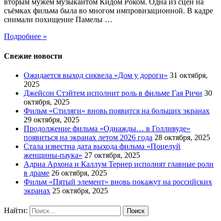
вторым мужем музыкантом Кидом Роком. Одна из сцен на
съёмках фильма была во многом импровизационной. В кадре
снимали похищение Памелы …
Подробнее »
Свежие новости
Ожидается выход сиквела «Дом у дороги»
31 октября,
2025
Джейсон Стэйтем исполнит роль в фильме Гая Ричи
30
октября, 2025
Фильм «Стиляги» вновь появится на больших экранах
29 октября, 2025
Продолжение фильма «Однажды… в Голливуде»
появиться на экранах летом 2026 года
28 октября, 2025
Стала известна дата выхода фильма «Поцелуй
женщины-паука»
27 октября, 2025
Адриа Архона и Каллум Тернер исполнят главные роли
в драме
26 октября, 2025
Фильм «Пятый элемент» вновь покажут на российских
экранах
25 октября, 2025
Найти: