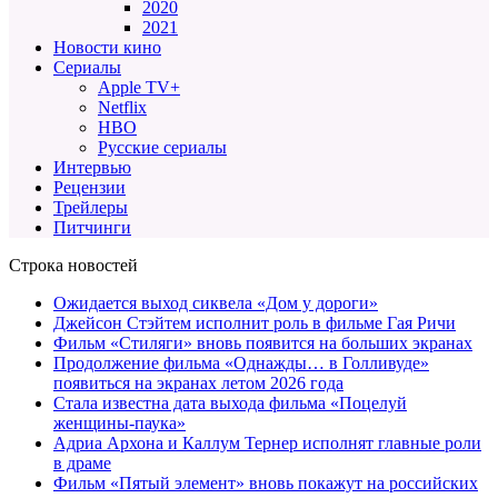
2020
2021
Новости кино
Сериалы
Apple TV+
Netflix
HBO
Русские сериалы
Интервью
Рецензии
Трейлеры
Питчинги
Строка новостей
Ожидается выход сиквела «Дом у дороги»
Джейсон Стэйтем исполнит роль в фильме Гая Ричи
Фильм «Стиляги» вновь появится на больших экранах
Продолжение фильма «Однажды… в Голливуде»
появиться на экранах летом 2026 года
Стала известна дата выхода фильма «Поцелуй
женщины-паука»
Адриа Архона и Каллум Тернер исполнят главные роли
в драме
Фильм «Пятый элемент» вновь покажут на российских