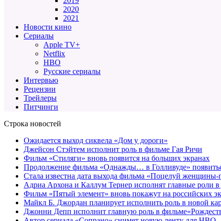
2019
2020
2021
Новости кино
Сериалы
Apple TV+
Netflix
HBO
Русские сериалы
Интервью
Рецензии
Трейлеры
Питчинги
Строка новостей
Ожидается выход сиквела «Дом у дороги»
Джейсон Стэйтем исполнит роль в фильме Гая Ричи
Фильм «Стиляги» вновь появится на больших экранах
Продолжение фильма «Однажды… в Голливуде» появиться
Стала известна дата выхода фильма «Поцелуй женщины-
Адриа Архона и Каллум Тернер исполнят главные роли в
Фильм «Пятый элемент» вновь покажут на российских э
Майкл Б. Джордан планирует исполнить роль в новой к
Джонни Депп исполнит главную роль в фильме«Рождеств
Автор сериала «Сопрано» снимет новую ленту для HBO