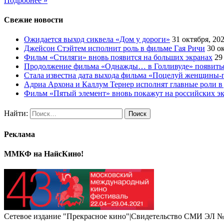
Подробнее »
Свежие новости
Ожидается выход сиквела «Дом у дороги»
31 октября, 20
Джейсон Стэйтем исполнит роль в фильме Гая Ричи
30 о
Фильм «Стиляги» вновь появится на больших экранах
29
Продолжение фильма «Однажды… в Голливуде» появиться
Стала известна дата выхода фильма «Поцелуй женщины-
Адриа Архона и Каллум Тернер исполнят главные роли в
Фильм «Пятый элемент» вновь покажут на российских э
Найти:
Реклама
ММКФ на НайсКино!
Сетевое издание "Прекрасное кино"|Свидетельство СМИ ЭЛ № 