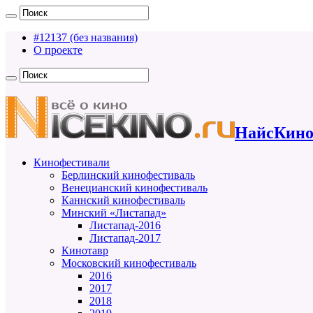
#12137 (без названия)
О проекте
НайсКино
Кинофестивали
Берлинский кинофестиваль
Венецианский кинофестиваль
Каннский кинофестиваль
Минский «Листапад»
Листапад-2016
Листапад-2017
Кинотавр
Московский кинофестиваль
2016
2017
2018