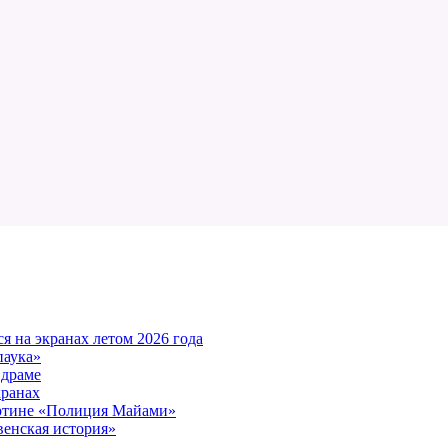
 на экранах летом 2026 года
паука»
 драме
кранах
артине «Полиция Майами»
енская история»