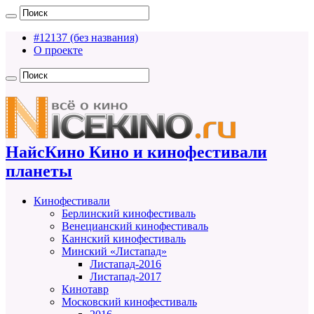
#12137 (без названия)
О проекте
НайсКино Кино и кинофестивали
планеты
Кинофестивали
Берлинский кинофестиваль
Венецианский кинофестиваль
Каннский кинофестиваль
Минский «Листапад»
Листапад-2016
Листапад-2017
Кинотавр
Московский кинофестиваль