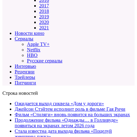
2016
2017
2018
2019
2020
2021
Новости кино
Сериалы
Apple TV+
Netflix
HBO
Русские сериалы
Интервью
Рецензии
Трейлеры
Питчинги
Строка новостей
Ожидается выход сиквела «Дом у дороги»
Джейсон Стэйтем исполнит роль в фильме Гая Ричи
Фильм «Стиляги» вновь появится на больших экранах
Продолжение фильма «Однажды… в Голливуде»
появиться на экранах летом 2026 года
Стала известна дата выхода фильма «Поцелуй
женщины-паука»