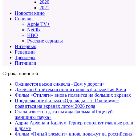
2020
2021
Новости кино
Сериалы
Apple TV+
Netflix
HBO
Русские сериалы
Интервью
Рецензии
Трейлеры
Питчинги
Строка новостей
Ожидается выход сиквела «Дом у дороги»
Джейсон Стэйтем исполнит роль в фильме Гая Ричи
Фильм «Стиляги» вновь появится на больших экранах
Продолжение фильма «Однажды… в Голливуде»
появиться на экранах летом 2026 года
Стала известна дата выхода фильма «Поцелуй
женщины-паука»
Адриа Архона и Каллум Тернер исполнят главные роли
в драме
Фильм «Пятый элемент» вновь покажут на российских