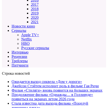
2016
2017
2018
2019
2020
2021
Новости кино
Сериалы
Apple TV+
Netflix
HBO
Русские сериалы
Интервью
Рецензии
Трейлеры
Питчинги
Строка новостей
Ожидается выход сиквела «Дом у дороги»
Джейсон Стэйтем исполнит роль в фильме Гая Ричи
Фильм «Стиляги» вновь появится на больших экранах
Продолжение фильма «Однажды… в Голливуде»
появиться на экранах летом 2026 года
Стала известна дата выхода фильма «Поцелуй
женщины-паука»