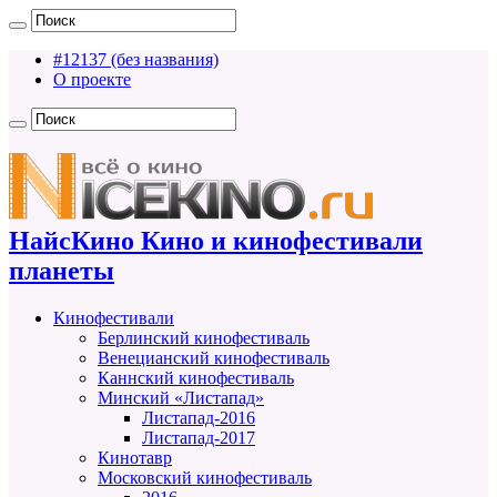
#12137 (без названия)
О проекте
НайсКино Кино и кинофестивали
планеты
Кинофестивали
Берлинский кинофестиваль
Венецианский кинофестиваль
Каннский кинофестиваль
Минский «Листапад»
Листапад-2016
Листапад-2017
Кинотавр
Московский кинофестиваль