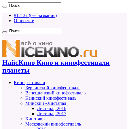
#12137 (без названия)
О проекте
НайсКино Кино и кинофестивали
планеты
Кинофестивали
Берлинский кинофестиваль
Венецианский кинофестиваль
Каннский кинофестиваль
Минский «Листапад»
Листапад-2016
Листапад-2017
Кинотавр
Московский кинофестиваль