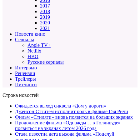
2016
2017
2018
2019
2020
2021
Новости кино
Сериалы
Apple TV+
Netflix
HBO
Русские сериалы
Интервью
Рецензии
Трейлеры
Питчинги
Строка новостей
Ожидается выход сиквела «Дом у дороги»
Джейсон Стэйтем исполнит роль в фильме Гая Ричи
Фильм «Стиляги» вновь появится на больших экранах
Продолжение фильма «Однажды… в Голливуде»
появиться на экранах летом 2026 года
Стала известна дата выхода фильма «Поцелуй
женщины-паука»