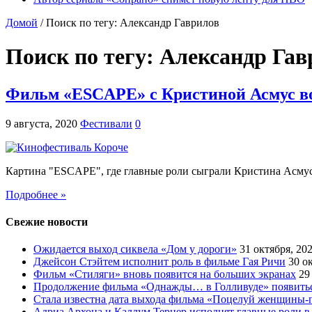
Домой
/
Поиск по тегу: Александр Гаврилов
Поиск по тегу:
Александр Гав
Фильм «ESCAPE» с Кристиной Асмус во
9 августа, 2020
Фестивали
0
Картина "ESCAPE", где главные роли сыграли Кристина Асму
Подробнее »
Свежие новости
Ожидается выход сиквела «Дом у дороги»
31 октября, 20
Джейсон Стэйтем исполнит роль в фильме Гая Ричи
30 о
Фильм «Стиляги» вновь появится на больших экранах
29
Продолжение фильма «Однажды… в Голливуде» появиться
Стала известна дата выхода фильма «Поцелуй женщины-
Адриа Архона и Каллум Тернер исполнят главные роли в