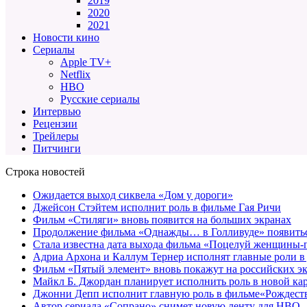
2019
2020
2021
Новости кино
Сериалы
Apple TV+
Netflix
HBO
Русские сериалы
Интервью
Рецензии
Трейлеры
Питчинги
Строка новостей
Ожидается выход сиквела «Дом у дороги»
Джейсон Стэйтем исполнит роль в фильме Гая Ричи
Фильм «Стиляги» вновь появится на больших экранах
Продолжение фильма «Однажды… в Голливуде» появиться
Стала известна дата выхода фильма «Поцелуй женщины-
Адриа Архона и Каллум Тернер исполнят главные роли в
Фильм «Пятый элемент» вновь покажут на российских э
Майкл Б. Джордан планирует исполнить роль в новой к
Джонни Депп исполнит главную роль в фильме«Рождеств
Автор сериала «Сопрано» снимет новую ленту для HBO