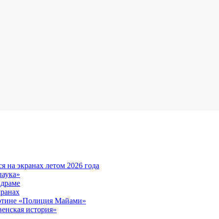
 на экранах летом 2026 года
паука»
 драме
кранах
артине «Полиция Майами»
енская история»