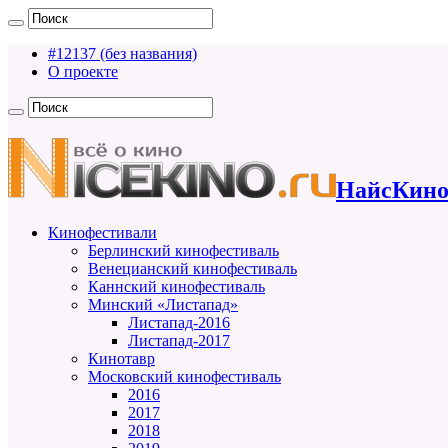
#12137 (без названия)
О проекте
НайсКино
Кинофестивали
Берлинский кинофестиваль
Венецианский кинофестиваль
Каннский кинофестиваль
Минский «Листапад»
Листапад-2016
Листапад-2017
Кинотавр
Московский кинофестиваль
2016
2017
2018