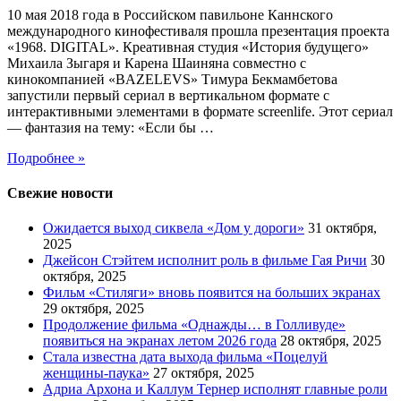
10 мая 2018 года в Российском павильоне Каннского
международного кинофестиваля прошла презентация проекта
«1968. DIGITAL». Креативная студия «История будущего»
Михаила Зыгаря и Карена Шаиняна совместно с
кинокомпанией «BAZELEVS» Тимура Бекмамбетова
запустили первый сериал в вертикальном формате с
интерактивными элементами в формате screenlife. Этот сериал
— фантазия на тему: «Если бы …
Подробнее »
Свежие новости
Ожидается выход сиквела «Дом у дороги»
31 октября,
2025
Джейсон Стэйтем исполнит роль в фильме Гая Ричи
30
октября, 2025
Фильм «Стиляги» вновь появится на больших экранах
29 октября, 2025
Продолжение фильма «Однажды… в Голливуде»
появиться на экранах летом 2026 года
28 октября, 2025
Стала известна дата выхода фильма «Поцелуй
женщины-паука»
27 октября, 2025
Адриа Архона и Каллум Тернер исполнят главные роли