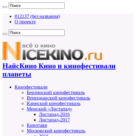
#12137 (без названия)
О проекте
НайсКино Кино и кинофестивали
планеты
Кинофестивали
Берлинский кинофестиваль
Венецианский кинофестиваль
Каннский кинофестиваль
Минский «Листапад»
Листапад-2016
Листапад-2017
Кинотавр
Московский кинофестиваль