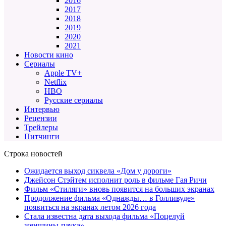
2016
2017
2018
2019
2020
2021
Новости кино
Сериалы
Apple TV+
Netflix
HBO
Русские сериалы
Интервью
Рецензии
Трейлеры
Питчинги
Строка новостей
Ожидается выход сиквела «Дом у дороги»
Джейсон Стэйтем исполнит роль в фильме Гая Ричи
Фильм «Стиляги» вновь появится на больших экранах
Продолжение фильма «Однажды… в Голливуде»
появиться на экранах летом 2026 года
Стала известна дата выхода фильма «Поцелуй
женщины-паука»