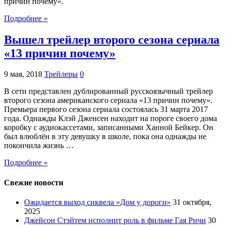
причин почему».
Подробнее »
Вышел трейлер второго сезона сериала
«13 причин почему»
9 мая, 2018
Трейлеры
0
В сети представлен дублированный русскоязычный трейлер
второго сезона американского сериала «13 причин почему».
Премьера первого сезона сериала состоялась 31 марта 2017
года. Однажды Клэй Дженсен находит на пороге своего дома
коробку с аудиокассетами, записанными Ханной Бейкер. Он
был влюблён в эту девушку в школе, пока она однажды не
покончила жизнь …
Подробнее »
Свежие новости
Ожидается выход сиквела «Дом у дороги»
31 октября,
2025
Джейсон Стэйтем исполнит роль в фильме Гая Ричи
30