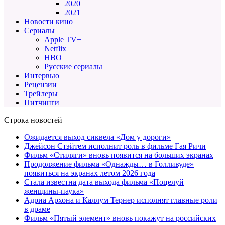
2020
2021
Новости кино
Сериалы
Apple TV+
Netflix
HBO
Русские сериалы
Интервью
Рецензии
Трейлеры
Питчинги
Строка новостей
Ожидается выход сиквела «Дом у дороги»
Джейсон Стэйтем исполнит роль в фильме Гая Ричи
Фильм «Стиляги» вновь появится на больших экранах
Продолжение фильма «Однажды… в Голливуде»
появиться на экранах летом 2026 года
Стала известна дата выхода фильма «Поцелуй
женщины-паука»
Адриа Архона и Каллум Тернер исполнят главные роли
в драме
Фильм «Пятый элемент» вновь покажут на российских