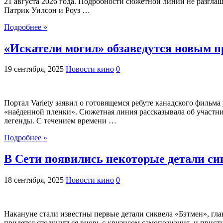
21 августа 2026 года. Подробности сюжетной линии не разгла
Патрик Уилсон и Роуз …
Подробнее »
«Искатели могил» обзаведутся новым 
19 сентября, 2025
Новости кино
0
Портал Variety заявил о готовящемся ребуте канадского фильм
«наёденной пленки». Сюжетная линия рассказывала об участни
легенды. С течением времени …
Подробнее »
В Сети появились некоторые детали си
18 сентября, 2025
Новости кино
0
Накануне стали известны первые детали сиквела «Бэтмен», гла
придется столкнуться вновь с кризисом самопознания, и прист