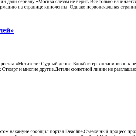
чин дали сериалу «Москва слезам не верит. Всё только начинаетс
рмацию на странице киноленты. Однако первоначальная страниц
лей»
оекта «Мстители: Судный день». Блокбастер запланирован к ре
к Стюарт и многие другие.Детали сюжетной линии не разглаша
этом накануне сообщил портал Deadline.Съёмочный процесс прох