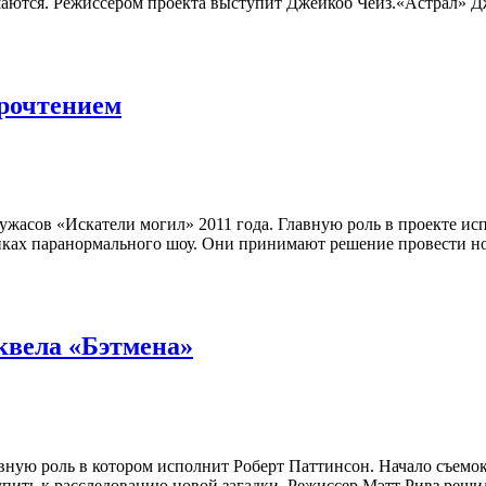
шаются. Режиссёром проекта выступит Джейкоб Чейз.«Астрал» Д
прочтением
а ужасов «Искатели могил» 2011 года. Главную роль в проекте и
ках паранормального шоу. Они принимают решение провести ноч
квела «Бэтмена»
вную роль в котором исполнит Роберт Паттинсон. Начало съемок
упить к расследованию новой загадки. Режиссер Мэтт Ривз реши