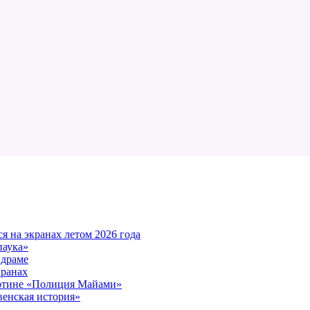
 на экранах летом 2026 года
паука»
 драме
кранах
артине «Полиция Майами»
енская история»