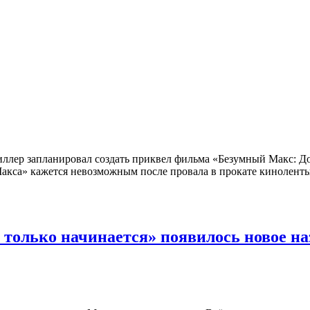
лер запланировал создать приквел фильма «Безумный Макс: Дор
кса» кажется невозможным после провала в прокате киноленты 
ё только начинается» появилось новое н