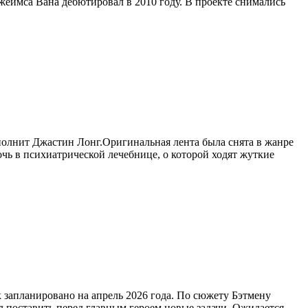
жеймса Вана дебютировал в 2010 году. В проекте снимались
сполнит Джастин Лонг.Оригинальная лента была снята в жанре
ь в психиатрической лечебнице, о которой ходят жуткие
 запланировано на апрель 2026 года. По сюжету Бэтмену
л поставить перед главным героем новые задачи. Ожидается,