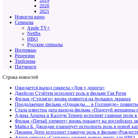
2019
2020
2021
Новости кино
Сериалы
Apple TV+
Netflix
HBO
Русские сериалы
Интервью
Рецензии
Трейлеры
Питчинги
Строка новостей
Ожидается выход сиквела «Дом у дороги»
Джейсон Стэйтем исполнит роль в фильме Гая Ричи
Фильм «Стиляги» вновь появится на больших экранах
Продолжение фильма «Однажды… в Голливуде» появиться
Стала известна дата выхода фильма «Поцелуй женщины-
Адриа Архона и Каллум Тернер исполнят главные роли в
Фильм «Пятый элемент» вновь покажут на российских э
Майкл Б. Джордан планирует исполнить роль в новой к
Джонни Депп исполнит главную роль в фильме«Рождеств
Автор сериала «Сопрано» снимет новую ленту для HBO