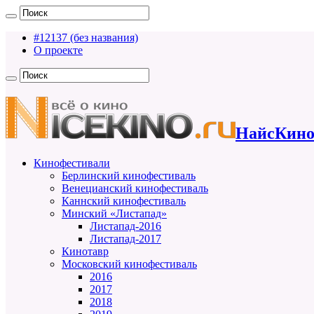
#12137 (без названия)
О проекте
НайсКино
Кинофестивали
Берлинский кинофестиваль
Венецианский кинофестиваль
Каннский кинофестиваль
Минский «Листапад»
Листапад-2016
Листапад-2017
Кинотавр
Московский кинофестиваль
2016
2017
2018