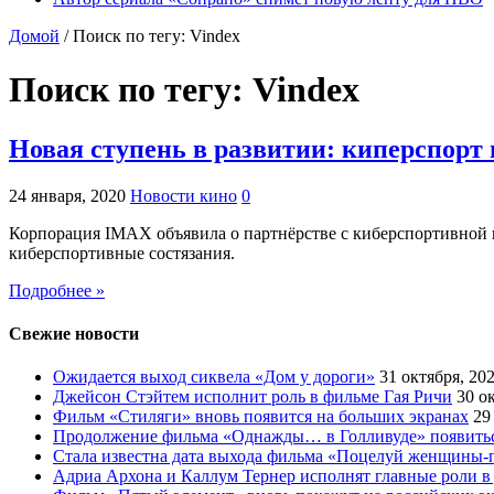
Домой
/
Поиск по тегу: Vindex
Поиск по тегу:
Vindex
Новая ступень в развитии: киперспорт
24 января, 2020
Новости кино
0
Корпорация IMAX объявила о партнёрстве с киберспортивной п
киберспортивные состязания.
Подробнее »
Свежие новости
Ожидается выход сиквела «Дом у дороги»
31 октября, 20
Джейсон Стэйтем исполнит роль в фильме Гая Ричи
30 о
Фильм «Стиляги» вновь появится на больших экранах
29
Продолжение фильма «Однажды… в Голливуде» появиться
Стала известна дата выхода фильма «Поцелуй женщины-
Адриа Архона и Каллум Тернер исполнят главные роли в