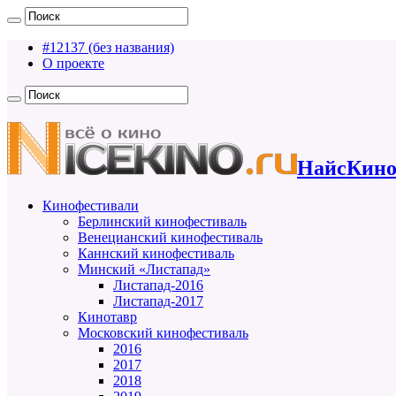
#12137 (без названия)
О проекте
НайсКино
Кинофестивали
Берлинский кинофестиваль
Венецианский кинофестиваль
Каннский кинофестиваль
Минский «Листапад»
Листапад-2016
Листапад-2017
Кинотавр
Московский кинофестиваль
2016
2017
2018