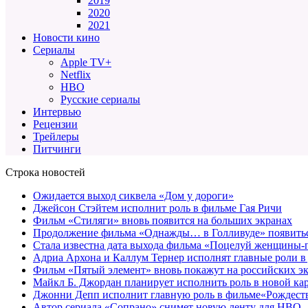
2019
2020
2021
Новости кино
Сериалы
Apple TV+
Netflix
HBO
Русские сериалы
Интервью
Рецензии
Трейлеры
Питчинги
Строка новостей
Ожидается выход сиквела «Дом у дороги»
Джейсон Стэйтем исполнит роль в фильме Гая Ричи
Фильм «Стиляги» вновь появится на больших экранах
Продолжение фильма «Однажды… в Голливуде» появиться
Стала известна дата выхода фильма «Поцелуй женщины-
Адриа Архона и Каллум Тернер исполнят главные роли в
Фильм «Пятый элемент» вновь покажут на российских э
Майкл Б. Джордан планирует исполнить роль в новой к
Джонни Депп исполнит главную роль в фильме«Рождеств
Автор сериала «Сопрано» снимет новую ленту для HBO