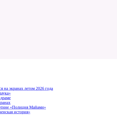
 на экранах летом 2026 года
паука»
 драме
кранах
артине «Полиция Майами»
енская история»