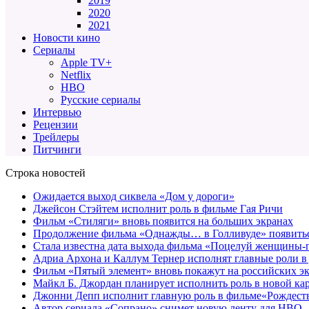
2019
2020
2021
Новости кино
Сериалы
Apple TV+
Netflix
HBO
Русские сериалы
Интервью
Рецензии
Трейлеры
Питчинги
Строка новостей
Ожидается выход сиквела «Дом у дороги»
Джейсон Стэйтем исполнит роль в фильме Гая Ричи
Фильм «Стиляги» вновь появится на больших экранах
Продолжение фильма «Однажды… в Голливуде» появиться
Стала известна дата выхода фильма «Поцелуй женщины-
Адриа Архона и Каллум Тернер исполнят главные роли в
Фильм «Пятый элемент» вновь покажут на российских э
Майкл Б. Джордан планирует исполнить роль в новой к
Джонни Депп исполнит главную роль в фильме«Рождеств
Автор сериала «Сопрано» снимет новую ленту для HBO