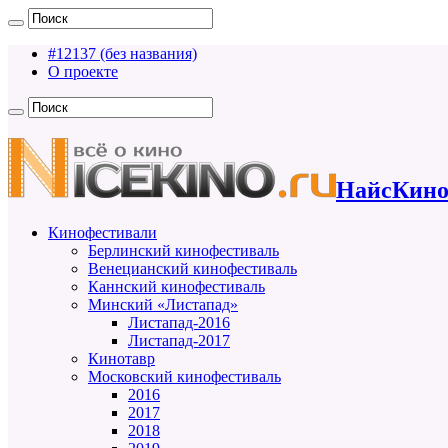
#12137 (без названия)
О проекте
НайсКино
Кинофестивали
Берлинский кинофестиваль
Венецианский кинофестиваль
Каннский кинофестиваль
Минский «Листапад»
Листапад-2016
Листапад-2017
Кинотавр
Московский кинофестиваль
2016
2017
2018