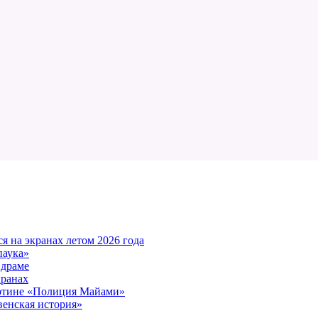
 на экранах летом 2026 года
паука»
 драме
кранах
артине «Полиция Майами»
енская история»