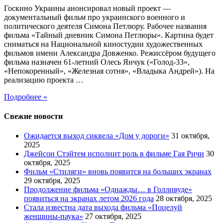
Госкино Украины анонсировал новый проект —
документальный фильм про украинского военного и
политического деятеля Симона Петлюру. Рабочее названия
фильма «Тайный дневник Симона Петлюры». Картина будет
сниматься на Национальной киностудии художественных
фильмов имени Александра Довженко. Режиссёром будущего
фильма назначен 61-летний Олесь Янчук («Голод-33»,
«Непокоренный», «Железная сотня», «Владыка Андрей»). На
реализацию проекта …
Подробнее »
Свежие новости
Ожидается выход сиквела «Дом у дороги»
31 октября,
2025
Джейсон Стэйтем исполнит роль в фильме Гая Ричи
30
октября, 2025
Фильм «Стиляги» вновь появится на больших экранах
29 октября, 2025
Продолжение фильма «Однажды… в Голливуде»
появиться на экранах летом 2026 года
28 октября, 2025
Стала известна дата выхода фильма «Поцелуй
женщины-паука»
27 октября, 2025