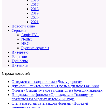
2016
2017
2018
2019
2020
2021
Новости кино
Сериалы
Apple TV+
Netflix
HBO
Русские сериалы
Интервью
Рецензии
Трейлеры
Питчинги
Строка новостей
Ожидается выход сиквела «Дом у дороги»
Джейсон Стэйтем исполнит роль в фильме Гая Ричи
Фильм «Стиляги» вновь появится на больших экранах
Продолжение фильма «Однажды… в Голливуде»
появиться на экранах летом 2026 года
Стала известна дата выхода фильма «Поцелуй
женщины-паука»