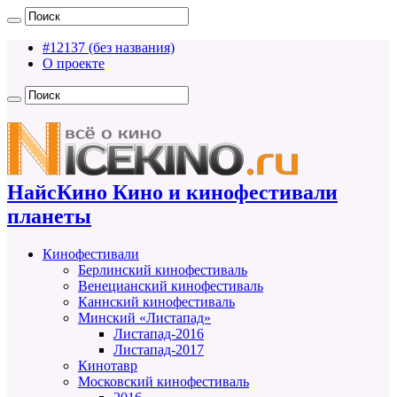
#12137 (без названия)
О проекте
НайсКино Кино и кинофестивали
планеты
Кинофестивали
Берлинский кинофестиваль
Венецианский кинофестиваль
Каннский кинофестиваль
Минский «Листапад»
Листапад-2016
Листапад-2017
Кинотавр
Московский кинофестиваль