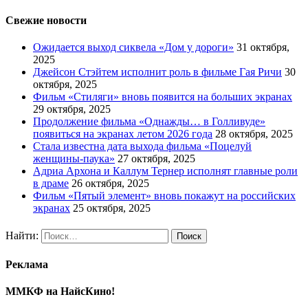
Свежие новости
Ожидается выход сиквела «Дом у дороги»
31 октября,
2025
Джейсон Стэйтем исполнит роль в фильме Гая Ричи
30
октября, 2025
Фильм «Стиляги» вновь появится на больших экранах
29 октября, 2025
Продолжение фильма «Однажды… в Голливуде»
появиться на экранах летом 2026 года
28 октября, 2025
Стала известна дата выхода фильма «Поцелуй
женщины-паука»
27 октября, 2025
Адриа Архона и Каллум Тернер исполнят главные роли
в драме
26 октября, 2025
Фильм «Пятый элемент» вновь покажут на российских
экранах
25 октября, 2025
Найти:
Реклама
ММКФ на НайсКино!