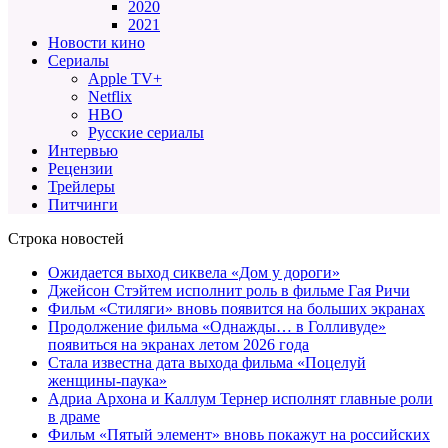
2020
2021
Новости кино
Сериалы
Apple TV+
Netflix
HBO
Русские сериалы
Интервью
Рецензии
Трейлеры
Питчинги
Строка новостей
Ожидается выход сиквела «Дом у дороги»
Джейсон Стэйтем исполнит роль в фильме Гая Ричи
Фильм «Стиляги» вновь появится на больших экранах
Продолжение фильма «Однажды… в Голливуде»
появиться на экранах летом 2026 года
Стала известна дата выхода фильма «Поцелуй
женщины-паука»
Адриа Архона и Каллум Тернер исполнят главные роли
в драме
Фильм «Пятый элемент» вновь покажут на российских