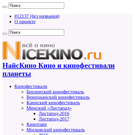
#12137 (без названия)
О проекте
НайсКино Кино и кинофестивали
планеты
Кинофестивали
Берлинский кинофестиваль
Венецианский кинофестиваль
Каннский кинофестиваль
Минский «Листапад»
Листапад-2016
Листапад-2017
Кинотавр
Московский кинофестиваль