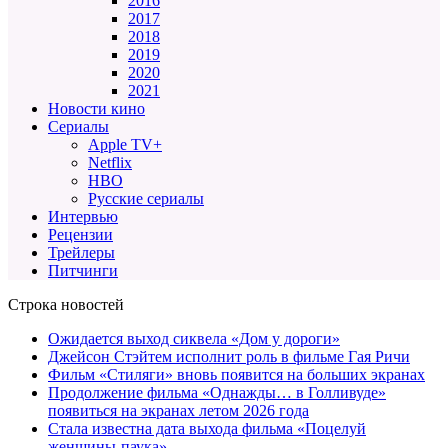
2016
2017
2018
2019
2020
2021
Новости кино
Сериалы
Apple TV+
Netflix
HBO
Русские сериалы
Интервью
Рецензии
Трейлеры
Питчинги
Строка новостей
Ожидается выход сиквела «Дом у дороги»
Джейсон Стэйтем исполнит роль в фильме Гая Ричи
Фильм «Стиляги» вновь появится на больших экранах
Продолжение фильма «Однажды… в Голливуде»
появиться на экранах летом 2026 года
Стала известна дата выхода фильма «Поцелуй
женщины-паука»