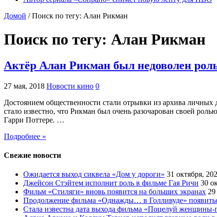
Домой
/
Поиск по тегу: Алан Рикман
Поиск по тегу:
Алан Рикман
Актёр Алан Рикман был недоволен рол
27 мая, 2018
Новости кино
0
Достоянием общественности стали отрывки из архива личных д
стало известно, что Рикман был очень разочарован своей рол
Гарри Поттере. …
Подробнее »
Свежие новости
Ожидается выход сиквела «Дом у дороги»
31 октября, 20
Джейсон Стэйтем исполнит роль в фильме Гая Ричи
30 о
Фильм «Стиляги» вновь появится на больших экранах
29
Продолжение фильма «Однажды… в Голливуде» появиться
Стала известна дата выхода фильма «Поцелуй женщины-