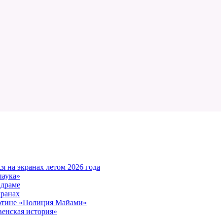
 на экранах летом 2026 года
паука»
 драме
кранах
артине «Полиция Майами»
енская история»