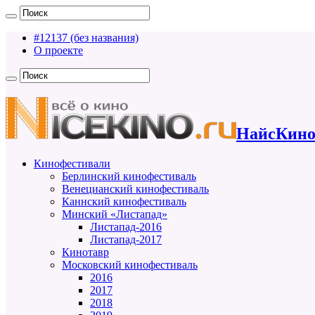
#12137 (без названия)
О проекте
НайсКино
Кинофестивали
Берлинский кинофестиваль
Венецианский кинофестиваль
Каннский кинофестиваль
Минский «Листапад»
Листапад-2016
Листапад-2017
Кинотавр
Московский кинофестиваль
2016
2017
2018