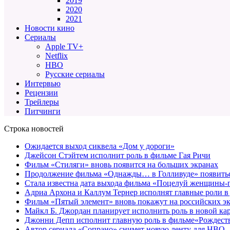
2019
2020
2021
Новости кино
Сериалы
Apple TV+
Netflix
HBO
Русские сериалы
Интервью
Рецензии
Трейлеры
Питчинги
Строка новостей
Ожидается выход сиквела «Дом у дороги»
Джейсон Стэйтем исполнит роль в фильме Гая Ричи
Фильм «Стиляги» вновь появится на больших экранах
Продолжение фильма «Однажды… в Голливуде» появиться
Стала известна дата выхода фильма «Поцелуй женщины-
Адриа Архона и Каллум Тернер исполнят главные роли в
Фильм «Пятый элемент» вновь покажут на российских э
Майкл Б. Джордан планирует исполнить роль в новой к
Джонни Депп исполнит главную роль в фильме«Рождеств
Автор сериала «Сопрано» снимет новую ленту для HBO