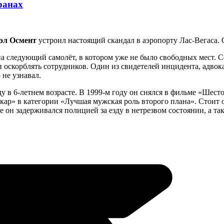
ранах
эл Осмент
устроил настоящий скандал в аэропорту Лас-Вегаса. О
о на следующий самолёт, в котором уже не было свободных мест
и оскорблять сотрудников. Один из свидетелей инцидента, адвок
 не узнавал.
 в 6-летнем возрасте. В 1999-м году он снялся в фильме «Шесто
ар» в категории «Лучшая мужская роль второго плана». Стоит о
е он задерживался полицией за езду в нетрезвом состоянии, а т