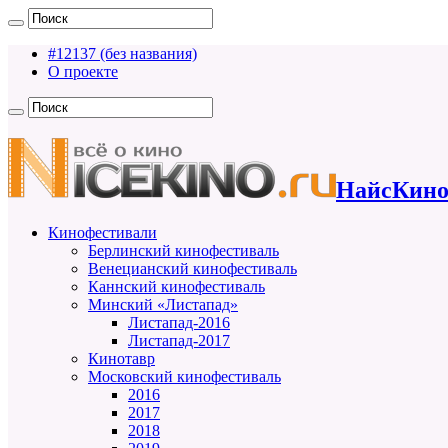
#12137 (без названия)
О проекте
НайсКино
Кинофестивали
Берлинский кинофестиваль
Венецианский кинофестиваль
Каннский кинофестиваль
Минский «Листапад»
Листапад-2016
Листапад-2017
Кинотавр
Московский кинофестиваль
2016
2017
2018