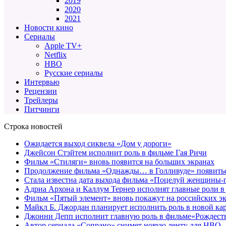
2019
2020
2021
Новости кино
Сериалы
Apple TV+
Netflix
HBO
Русские сериалы
Интервью
Рецензии
Трейлеры
Питчинги
Строка новостей
Ожидается выход сиквела «Дом у дороги»
Джейсон Стэйтем исполнит роль в фильме Гая Ричи
Фильм «Стиляги» вновь появится на больших экранах
Продолжение фильма «Однажды… в Голливуде» появиться
Стала известна дата выхода фильма «Поцелуй женщины-
Адриа Архона и Каллум Тернер исполнят главные роли в
Фильм «Пятый элемент» вновь покажут на российских э
Майкл Б. Джордан планирует исполнить роль в новой к
Джонни Депп исполнит главную роль в фильме«Рождеств
Автор сериала «Сопрано» снимет новую ленту для HBO