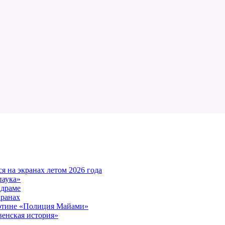
 на экранах летом 2026 года
паука»
 драме
кранах
артине «Полиция Майами»
енская история»