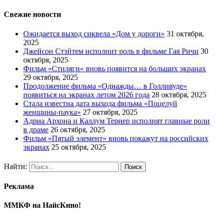
Свежие новости
Ожидается выход сиквела «Дом у дороги»
31 октября,
2025
Джейсон Стэйтем исполнит роль в фильме Гая Ричи
30
октября, 2025
Фильм «Стиляги» вновь появится на больших экранах
29 октября, 2025
Продолжение фильма «Однажды… в Голливуде»
появиться на экранах летом 2026 года
28 октября, 2025
Стала известна дата выхода фильма «Поцелуй
женщины-паука»
27 октября, 2025
Адриа Архона и Каллум Тернер исполнят главные роли
в драме
26 октября, 2025
Фильм «Пятый элемент» вновь покажут на российских
экранах
25 октября, 2025
Найти:
Реклама
ММКФ на НайсКино!