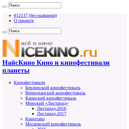
#12137 (без названия)
О проекте
НайсКино Кино и кинофестивали
планеты
Кинофестивали
Берлинский кинофестиваль
Венецианский кинофестиваль
Каннский кинофестиваль
Минский «Листапад»
Листапад-2016
Листапад-2017
Кинотавр
Московский кинофестиваль