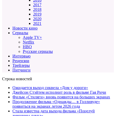
2016
2017
2018
2019
2020
2021
Новости кино
Сериалы
Apple TV+
Netflix
HBO
Русские сериалы
Интервью
Рецензии
Трейлеры
Питчинги
Строка новостей
Ожидается выход сиквела «Дом у дороги»
Джейсон Стэйтем исполнит роль в фильме Гая Ричи
Фильм «Стиляги» вновь появится на больших экранах
Продолжение фильма «Однажды… в Голливуде»
появиться на экранах летом 2026 года
Стала известна дата выхода фильма «Поцелуй
женщины-паука»