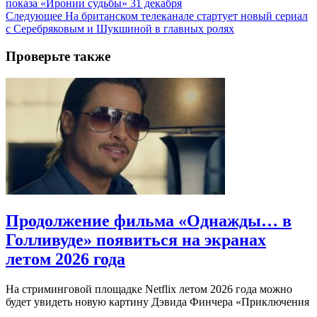
показа «Иронии судьбы» 31 декабря
Следующее
На британском телеканале стартует новый сериал
с Серебряковым и Шукшиной в главных ролях
Проверьте также
Продолжение фильма «Однажды… в
Голливуде» появиться на экранах
летом 2026 года
На стриминговой площадке Netflix летом 2026 года можно
будет увидеть новую картину Дэвида Финчера «Приключения
…