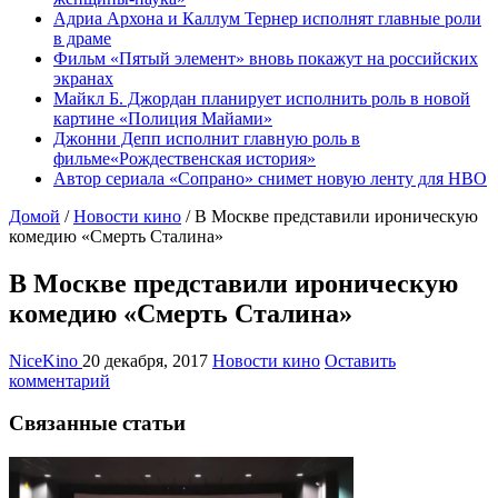
Адриа Архона и Каллум Тернер исполнят главные роли
в драме
Фильм «Пятый элемент» вновь покажут на российских
экранах
Майкл Б. Джордан планирует исполнить роль в новой
картине «Полиция Майами»
Джонни Депп исполнит главную роль в
фильме«Рождественская история»
Автор сериала «Сопрано» снимет новую ленту для HBO
Домой
/
Новости кино
/
В Москве представили ироническую
комедию «Смерть Сталина»
В Москве представили ироническую
комедию «Смерть Сталина»
NiceKino
20 декабря, 2017
Новости кино
Оставить
комментарий
Связанные статьи