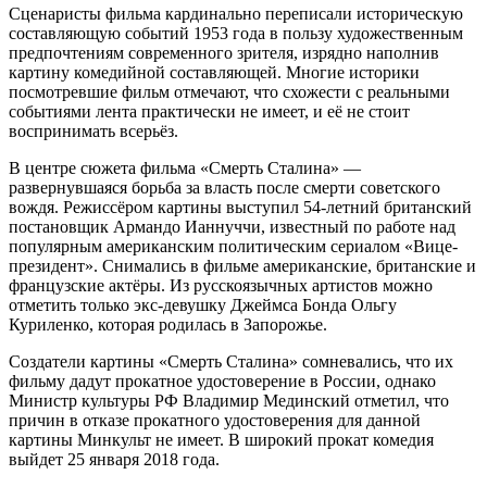
Сценаристы фильма кардинально переписали историческую
составляющую событий 1953 года в пользу художественным
предпочтениям современного зрителя, изрядно наполнив
картину комедийной составляющей. Многие историки
посмотревшие фильм отмечают, что схожести с реальными
событиями лента практически не имеет, и её не стоит
воспринимать всерьёз.
В центре сюжета фильма «Смерть Сталина» —
развернувшаяся борьба за власть после смерти советского
вождя. Режиссёром картины выступил 54-летний британский
постановщик Армандо Ианнуччи, известный по работе над
популярным американским политическим сериалом «Вице-
президент». Снимались в фильме американские, британские и
французские актёры. Из русскоязычных артистов можно
отметить только экс-девушку Джеймса Бонда Ольгу
Куриленко, которая родилась в Запорожье.
Создатели картины «Смерть Сталина» сомневались, что их
фильму дадут прокатное удостоверение в России, однако
Министр культуры РФ Владимир Мединский отметил, что
причин в отказе прокатного удостоверения для данной
картины Минкульт не имеет. В широкий прокат комедия
выйдет 25 января 2018 года.