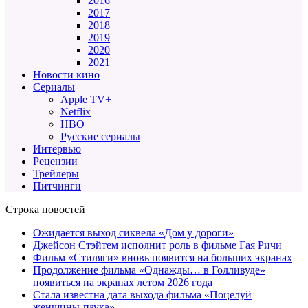
2016
2017
2018
2019
2020
2021
Новости кино
Сериалы
Apple TV+
Netflix
HBO
Русские сериалы
Интервью
Рецензии
Трейлеры
Питчинги
Строка новостей
Ожидается выход сиквела «Дом у дороги»
Джейсон Стэйтем исполнит роль в фильме Гая Ричи
Фильм «Стиляги» вновь появится на больших экранах
Продолжение фильма «Однажды… в Голливуде»
появиться на экранах летом 2026 года
Стала известна дата выхода фильма «Поцелуй
женщины-паука»