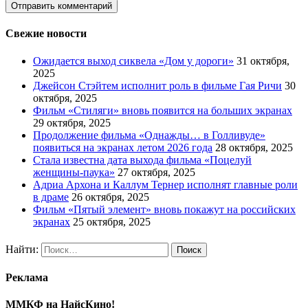
Свежие новости
Ожидается выход сиквела «Дом у дороги»
31 октября,
2025
Джейсон Стэйтем исполнит роль в фильме Гая Ричи
30
октября, 2025
Фильм «Стиляги» вновь появится на больших экранах
29 октября, 2025
Продолжение фильма «Однажды… в Голливуде»
появиться на экранах летом 2026 года
28 октября, 2025
Стала известна дата выхода фильма «Поцелуй
женщины-паука»
27 октября, 2025
Адриа Архона и Каллум Тернер исполнят главные роли
в драме
26 октября, 2025
Фильм «Пятый элемент» вновь покажут на российских
экранах
25 октября, 2025
Найти:
Реклама
ММКФ на НайсКино!