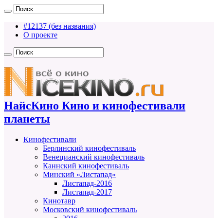
#12137 (без названия)
О проекте
НайсКино Кино и кинофестивали
планеты
Кинофестивали
Берлинский кинофестиваль
Венецианский кинофестиваль
Каннский кинофестиваль
Минский «Листапад»
Листапад-2016
Листапад-2017
Кинотавр
Московский кинофестиваль