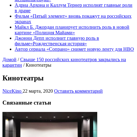
Адриа Архона и Каллум Тернер исполнят главные роли
в драме
Фильм «Пятый элемент» вновь покажут на российских
экранах
Майкл Б. Джордан планирует исполнить роль в новой
картине «Полиция Майами»
Джонни Депп исполнит главную роль в
фильме«Рождественская история»
Автор сериала «Сопрано» снимет новую ленту для HBO
Домой
/
Свыше 150 российских кинотеатров закрылись на
карантин
/
Кинотеатры
Кинотеатры
NiceKino
22 марта, 2020
Оставить комментарий
Связанные статьи