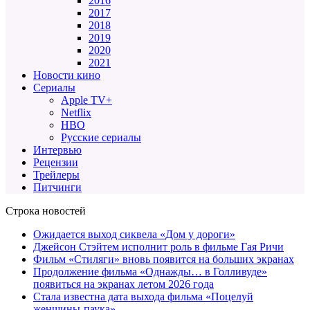
2016
2017
2018
2019
2020
2021
Новости кино
Сериалы
Apple TV+
Netflix
HBO
Русские сериалы
Интервью
Рецензии
Трейлеры
Питчинги
Строка новостей
Ожидается выход сиквела «Дом у дороги»
Джейсон Стэйтем исполнит роль в фильме Гая Ричи
Фильм «Стиляги» вновь появится на больших экранах
Продолжение фильма «Однажды… в Голливуде»
появиться на экранах летом 2026 года
Стала известна дата выхода фильма «Поцелуй
женщины-паука»