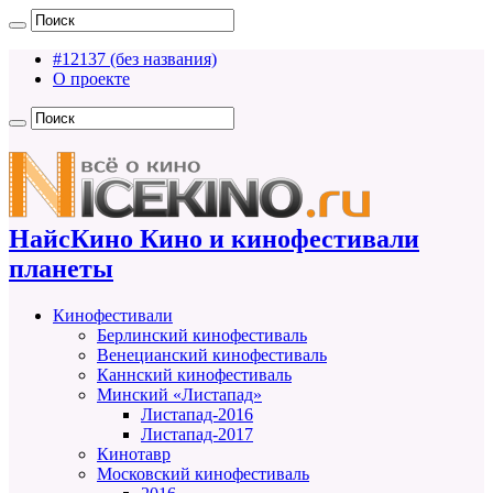
#12137 (без названия)
О проекте
НайсКино Кино и кинофестивали
планеты
Кинофестивали
Берлинский кинофестиваль
Венецианский кинофестиваль
Каннский кинофестиваль
Минский «Листапад»
Листапад-2016
Листапад-2017
Кинотавр
Московский кинофестиваль