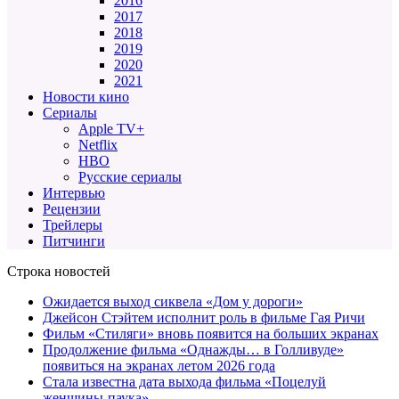
2016
2017
2018
2019
2020
2021
Новости кино
Сериалы
Apple TV+
Netflix
HBO
Русские сериалы
Интервью
Рецензии
Трейлеры
Питчинги
Строка новостей
Ожидается выход сиквела «Дом у дороги»
Джейсон Стэйтем исполнит роль в фильме Гая Ричи
Фильм «Стиляги» вновь появится на больших экранах
Продолжение фильма «Однажды… в Голливуде»
появиться на экранах летом 2026 года
Стала известна дата выхода фильма «Поцелуй
женщины-паука»