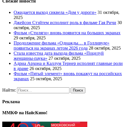
Свежие новости
Ожидается выход сиквела «Дом у дороги»
31 октября,
2025
Джейсон Стэйтем исполнит роль в фильме Гая Ричи
30
октября, 2025
Фильм «Стиляги» вновь появится на больших экранах
29 октября, 2025
Продолжение фильма «Однажды… в Голливуде»
появиться на экранах летом 2026 года
28 октября, 2025
Стала известна дата выхода фильма «Поцелуй
женщины-паука»
27 октября, 2025
Адриа Архона и Каллум Тернер исполнят главные роли
в драме
26 октября, 2025
Фильм «Пятый элемент» вновь покажут на российских
экранах
25 октября, 2025
Найти:
Реклама
ММКФ на НайсКино!