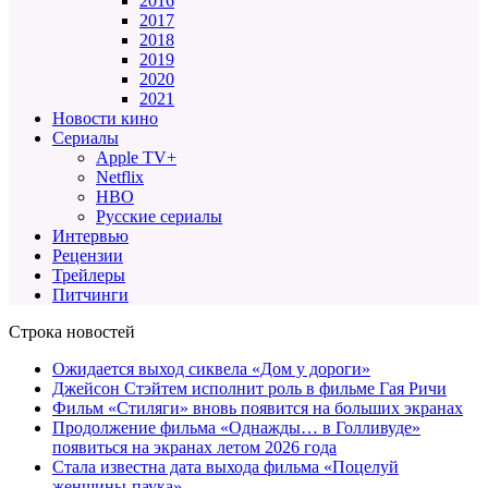
2016
2017
2018
2019
2020
2021
Новости кино
Сериалы
Apple TV+
Netflix
HBO
Русские сериалы
Интервью
Рецензии
Трейлеры
Питчинги
Строка новостей
Ожидается выход сиквела «Дом у дороги»
Джейсон Стэйтем исполнит роль в фильме Гая Ричи
Фильм «Стиляги» вновь появится на больших экранах
Продолжение фильма «Однажды… в Голливуде»
появиться на экранах летом 2026 года
Стала известна дата выхода фильма «Поцелуй
женщины-паука»