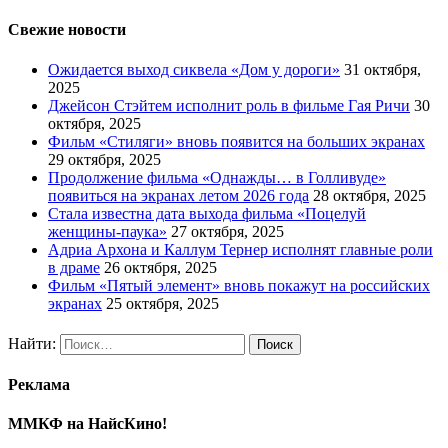
Свежие новости
Ожидается выход сиквела «Дом у дороги»
31 октября,
2025
Джейсон Стэйтем исполнит роль в фильме Гая Ричи
30
октября, 2025
Фильм «Стиляги» вновь появится на больших экранах
29 октября, 2025
Продолжение фильма «Однажды… в Голливуде»
появиться на экранах летом 2026 года
28 октября, 2025
Стала известна дата выхода фильма «Поцелуй
женщины-паука»
27 октября, 2025
Адриа Архона и Каллум Тернер исполнят главные роли
в драме
26 октября, 2025
Фильм «Пятый элемент» вновь покажут на российских
экранах
25 октября, 2025
Найти:
Реклама
ММКФ на НайсКино!