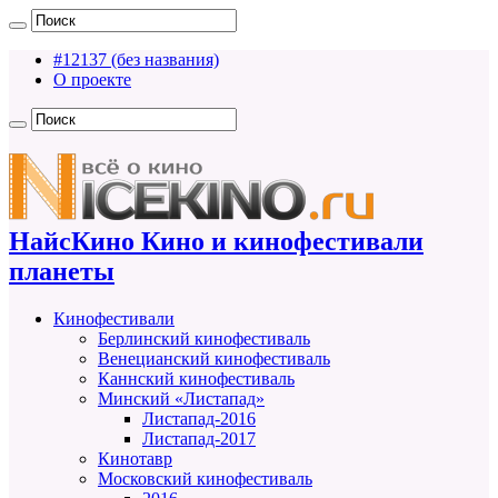
#12137 (без названия)
О проекте
НайсКино Кино и кинофестивали
планеты
Кинофестивали
Берлинский кинофестиваль
Венецианский кинофестиваль
Каннский кинофестиваль
Минский «Листапад»
Листапад-2016
Листапад-2017
Кинотавр
Московский кинофестиваль