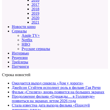
2016
2017
2018
2019
2020
2021
Новости кино
Сериалы
Apple TV+
Netflix
HBO
Русские сериалы
Интервью
Рецензии
Трейлеры
Питчинги
Строка новостей
Ожидается выход сиквела «Дом у дороги»
Джейсон Стэйтем исполнит роль в фильме Гая Ричи
Фильм «Стиляги» вновь появится на больших экранах
Продолжение фильма «Однажды… в Голливуде»
появиться на экранах летом 2026 года
Стала известна дата выхода фильма «Поцелуй
женщины-паука»