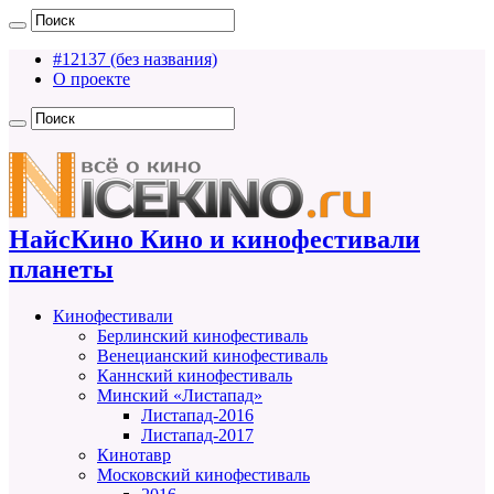
#12137 (без названия)
О проекте
НайсКино Кино и кинофестивали
планеты
Кинофестивали
Берлинский кинофестиваль
Венецианский кинофестиваль
Каннский кинофестиваль
Минский «Листапад»
Листапад-2016
Листапад-2017
Кинотавр
Московский кинофестиваль