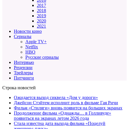
2016
2017
2018
2019
2020
2021
Новости кино
Сериалы
Apple TV+
Netflix
HBO
Русские сериалы
Интервью
Рецензии
Трейлеры
Питчинги
Строка новостей
Ожидается выход сиквела «Дом у дороги»
Джейсон Стэйтем исполнит роль в фильме Гая Ричи
Фильм «Стиляги» вновь появится на больших экранах
Продолжение фильма «Однажды… в Голливуде»
появиться на экранах летом 2026 года
Стала известна дата выхода фильма «Поцелуй
женщины-паука»