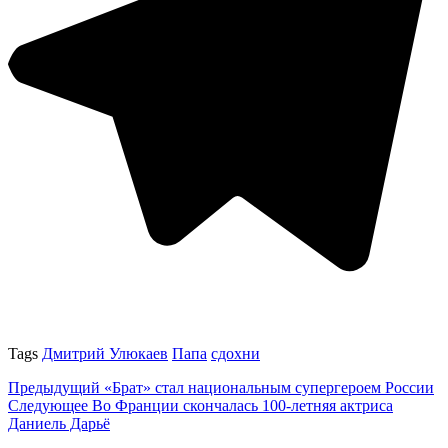
Tags
Дмитрий Улюкаев
Папа
сдохни
Предыдущий
«Брат» стал национальным супергероем России
Следующее
Во Франции скончалась 100-летняя актриса
Даниель Дарьё