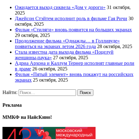
Ожидается выход сиквела «Дом у дороги»
31 октября,
2025
Джейсон Стэйтем исполнит роль в фильме Гая Ричи
30
октября, 2025
Фильм «Стиляги» вновь появится на больших экранах
29 октября, 2025
Продолжение фильма «Однажды… в Голливуде»
появиться на экранах летом 2026 года
28 октября, 2025
Стала известна дата выхода фильма «Поцелуй
женщины-паука»
27 октября, 2025
Адриа Архона и Каллум Тернер исполнят главные роли
в драме
26 октября, 2025
Фильм «Пятый элемент» вновь покажут на российских
экранах
25 октября, 2025
Найти:
Реклама
ММКФ на НайсКино!