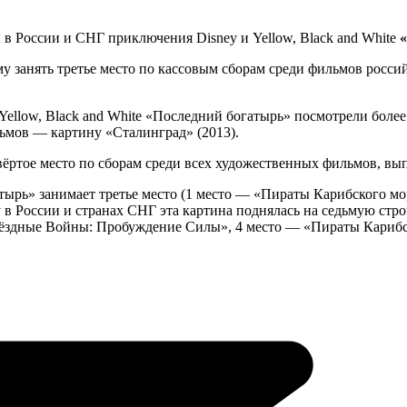
 в России и СНГ приключения Disney и Yellow, Black and White
 занять третье место по кассовым сборам среди фильмов росси
ellow, Black and White «Последний богатырь» посмотрели более 
льмов — картину «Сталинград» (2013).
ртое место по сборам среди всех художественных фильмов, вып
атырь» занимает третье место (1 место — «Пираты Карибского м
ey в России и странах СНГ эта картина поднялась на седьмую ст
вёздные Войны: Пробуждение Силы», 4 место — «Пираты Карибск