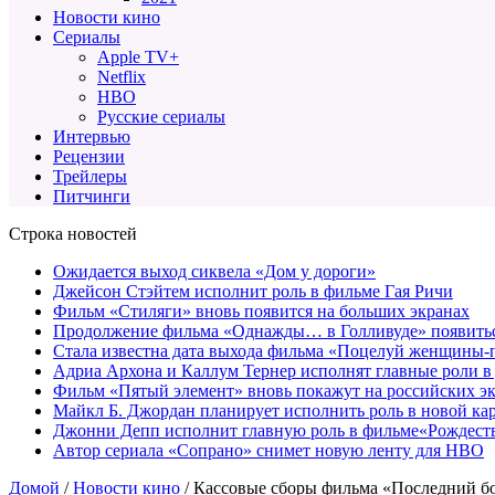
Новости кино
Сериалы
Apple TV+
Netflix
HBO
Русские сериалы
Интервью
Рецензии
Трейлеры
Питчинги
Строка новостей
Ожидается выход сиквела «Дом у дороги»
Джейсон Стэйтем исполнит роль в фильме Гая Ричи
Фильм «Стиляги» вновь появится на больших экранах
Продолжение фильма «Однажды… в Голливуде» появиться
Стала известна дата выхода фильма «Поцелуй женщины-
Адриа Архона и Каллум Тернер исполнят главные роли в
Фильм «Пятый элемент» вновь покажут на российских э
Майкл Б. Джордан планирует исполнить роль в новой к
Джонни Депп исполнит главную роль в фильме«Рождеств
Автор сериала «Сопрано» снимет новую ленту для HBO
Домой
/
Новости кино
/
Кассовые сборы фильма «Последний бо