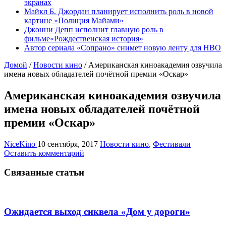
экранах
Майкл Б. Джордан планирует исполнить роль в новой
картине «Полиция Майами»
Джонни Депп исполнит главную роль в
фильме«Рождественская история»
Автор сериала «Сопрано» снимет новую ленту для HBO
Домой
/
Новости кино
/
Американская киноакадемия озвучила
имена новых обладателей почётной премии «Оскар»
Американская киноакадемия озвучила
имена новых обладателей почётной
премии «Оскар»
NiceKino
10 сентября, 2017
Новости кино
,
Фестивали
Оставить комментарий
Связанные статьи
Ожидается выход сиквела «Дом у дороги»