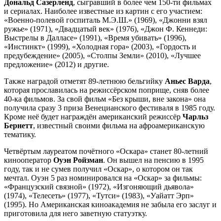
Дональд Сазерленд
, сыгравший в более чем 150-ти фильмах
и сериалах. Наиболее известные из картин с его участием:
«Военно-полевой госпиталь М.Э.Ш.» (1969), «Джонни взял
ружье» (1971), «Двадцатый век» (1976), «Джон Ф. Кеннеди:
Выстрелы в Далласе» (1991), «Время убивать» (1996),
«Инстинкт» (1999), «Холодная гора» (2003), «Гордость и
предубеждение» (2005), «Столпы Земли» (2010), «Лучшее
предложение» (2012) и другие.
Также наградой отметят 89-летнюю бельгийку
Аньес Варда
,
которая прославилась на режиссёрском поприще, сняв более
40-ка фильмов. За свой фильм «Без крыши, вне закона» она
получила сразу 3 приза Венецианского фестиваля в 1985 году.
Кроме неё будет награждён американский режиссёр
Чарльз
Бернетт
, известный своими фильма на афроамериканскую
тематику.
Четвёртым лауреатом почётного «Оскара» станет 80-летний
кинооператор
Оуэн Ройзман
. Он вышел на пенсию в 1995
году, так и не сумев получил «Оскар», о котором он так
мечтал. Оуэн 5 раз номинировался на «Оскар» за фильмы:
«Французский связной» (1972), «Изгоняющий дьявола»
(1974), «Телесеть» (1977), «Тутси» (1983), «Уайатт Эрп»
(1995). Но Американская киноакадемия не забыла его заслуг и
приготовила для него заветную статуэтку.