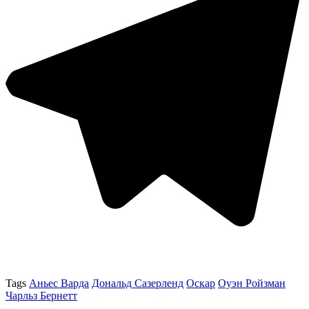
Tags
Аньес Варда
Дональд Сазерленд
Оскар
Оуэн Ройзман
Чарльз Бернетт