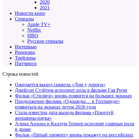
2020
2021
Новости кино
Сериалы
Apple TV+
Netflix
HBO
Русские сериалы
Интервью
Рецензии
Трейлеры
Питчинги
Строка новостей
Ожидается выход сиквела «Дом у дороги»
Джейсон Стэйтем исполнит роль в фильме Гая Ричи
Фильм «Стиляги» вновь появится на больших экранах
Продолжение фильма «Однажды… в Голливуде»
появиться на экранах летом 2026 года
Стала известна дата выхода фильма «Поцелуй
женщины-паука»
Адриа Архона и Каллум Тернер исполнят главные роли
в драме
Фильм «Пятый элемент» вновь покажут на российских