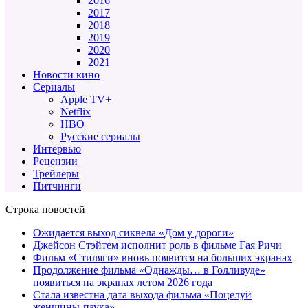
2016
2017
2018
2019
2020
2021
Новости кино
Сериалы
Apple TV+
Netflix
HBO
Русские сериалы
Интервью
Рецензии
Трейлеры
Питчинги
Строка новостей
Ожидается выход сиквела «Дом у дороги»
Джейсон Стэйтем исполнит роль в фильме Гая Ричи
Фильм «Стиляги» вновь появится на больших экранах
Продолжение фильма «Однажды… в Голливуде»
появиться на экранах летом 2026 года
Стала известна дата выхода фильма «Поцелуй
женщины-паука»