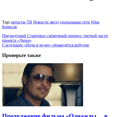
Tags
артисты ТВ
Новости звезд
социальные сети
Юра
Борисов
Предыдущий
Стартовал съёмочный процесс третьей части
проекта «Дюна»
Следующее
«Ночь в музее» обзаведётся ребутом
Проверьте также
Продолжение фильма «Однажды… в