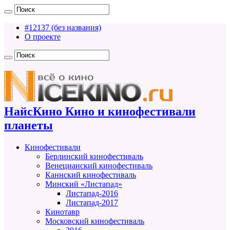
#12137 (без названия)
О проекте
НайсКино Кино и кинофестивали
планеты
Кинофестивали
Берлинский кинофестиваль
Венецианский кинофестиваль
Каннский кинофестиваль
Минский «Листапад»
Листапад-2016
Листапад-2017
Кинотавр
Московский кинофестиваль